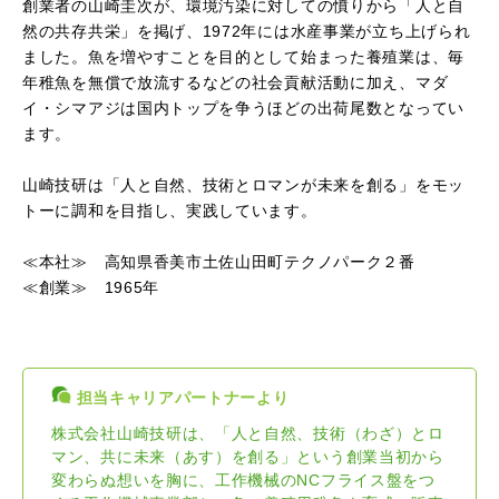
創業者の山崎圭次が、環境汚染に対しての憤りから「人と自
然の共存共栄」を掲げ、1972年には水産事業が立ち上げられ
ました。魚を増やすことを目的として始まった養殖業は、毎
年稚魚を無償で放流するなどの社会貢献活動に加え、マダ
イ・シマアジは国内トップを争うほどの出荷尾数となってい
ます。
山崎技研は「人と自然、技術とロマンが未来を創る」をモッ
トーに調和を目指し、実践しています。
≪本社≫ 高知県香美市土佐山田町テクノパーク２番
≪創業≫ 1965年
担当キャリアパートナーより
株式会社山崎技研は、「人と自然、技術（わざ）とロ
マン、共に未来（あす）を創る」という創業当初から
変わらぬ想いを胸に、工作機械のNCフライス盤をつ