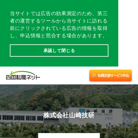
各地域トップ
当サイトでは広告の効果測定のため、第三
者の運営するツールから当サイトに訪れる
転職相談会／イベント
前にクリックされている広告の情報を取得
し、申込情報と照合する場合があります。
転職支援サービスに申し込む
承認して閉じる
愛媛
愛媛
四国優良企業チャンネル
(中予・南予)
(東予)
※1
※2
転職支援サービス申込
転職支援サービス紹介
香川
高知
徳島
会社案内
株式会社山崎技研
サイトマップ