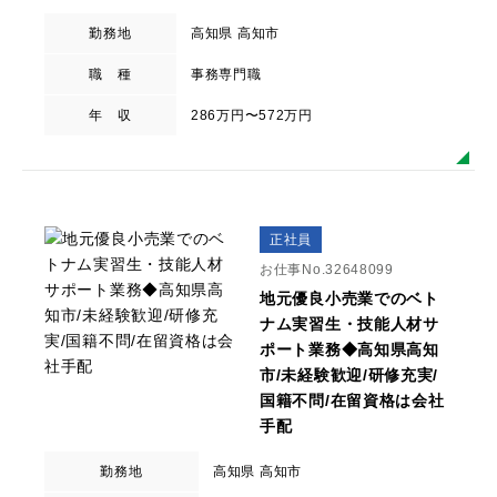
勤務地
高知県 高知市
職 種
事務専門職
年 収
286万円〜572万円
正社員
お仕事No.32648099
地元優良小売業でのベト
ナム実習生・技能人材サ
ポート業務◆高知県高知
市/未経験歓迎/研修充実/
国籍不問/在留資格は会社
手配
勤務地
高知県 高知市