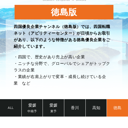
徳島版
四国優良企業チャンネル（徳島版）では、四国転職
ネット（アビリティーセンター）が日頃からお取引
があり、以下のような特徴がある徳島優良企業をご
紹介しています。
・四国で、歴史があり売上が高い企業
・ニッチな分野で、グローバルでシェアがトップク
ラスの企業
・業績が右肩上がりで変革・成長し続けている企
業 など
愛媛
愛媛
香川
高知
徳島
ALL
中南予
東予