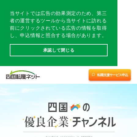
転職相談会／イベント
当サイトでは広告の効果測定のため、第三
者の運営するツールから当サイトに訪れる
転職支援サービスに申し込む
前にクリックされている広告の情報を取得
し、申込情報と照合する場合があります。
愛媛
愛媛
四国優良企業チャンネル
(中予・南予)
(東予)
※1
※2
承認して閉じる
転職支援サービス紹介
香川
高知
徳島
転職支援サービス申込
会社案内
サイトマップ