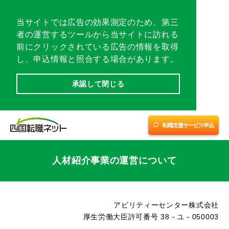
各地域トップ
当サイトでは広告の効果測定のため、第三
者の運営するツールから当サイトに訪れる
転職相談会／イベント
前にクリックされている広告の情報を取得
し、申込情報と照合する場合があります。
転職支援サービスに申し込む
承認して閉じる
愛媛
愛媛
四国優良企業チャンネル
(中予・南予)
(東予)
※1
※2
転職支援サービス申込
転職支援サービス紹介
香川
高知
徳島
人材紹介事業の運営について
会社案内
サイトマップ
アビリティーセンター株式会社
厚生労働大臣許可番号 38－ユ－050003