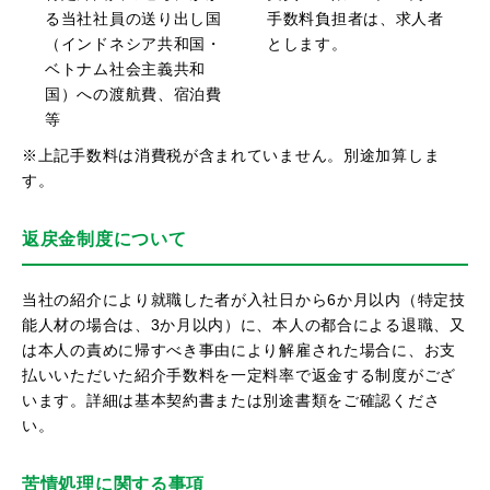
る当社社員の送り出し国
手数料負担者は、求人者
（インドネシア共和国・
とします。
ベトナム社会主義共和
国）への渡航費、宿泊費
等
※上記手数料は消費税が含まれていません。別途加算しま
す。
返戻金制度について
当社の紹介により就職した者が入社日から6か月以内（特定技
能人材の場合は、3か月以内）に、本人の都合による退職、又
は本人の責めに帰すべき事由により解雇された場合に、お支
払いいただいた紹介手数料を一定料率で返金する制度がござ
います。詳細は基本契約書または別途書類をご確認くださ
い。
苦情処理に関する事項