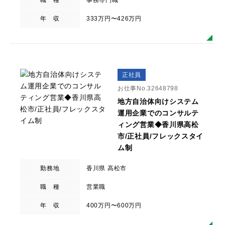
職 種
事務専門職
年 収
333万円〜426万円
正社員
お仕事No.32648798
地方自治体向けシステム
運用企業でのコンサルテ
ィング営業◆香川県高松
市/正社員/フレックスタイ
ム制
勤務地
香川県 高松市
職 種
営業職
年 収
400万円〜600万円