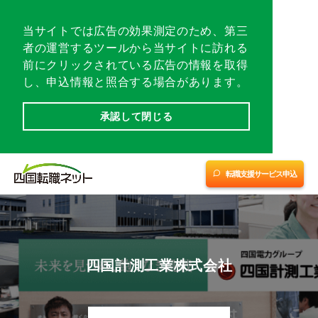
各地域トップ
当サイトでは広告の効果測定のため、第三
者の運営するツールから当サイトに訪れる
転職相談会／イベント
前にクリックされている広告の情報を取得
し、申込情報と照合する場合があります。
転職支援サービスに申し込む
承認して閉じる
愛媛
愛媛
四国優良企業チャンネル
(中予・南予)
(東予)
※1
※2
転職支援サービス申込
転職支援サービス紹介
香川
高知
徳島
会社案内
四国計測工業株式会社
サイトマップ