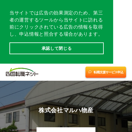
総合トップ
当サイトでは広告の効果測定のため、第三
者の運営するツールから当サイトに訪れる
前にクリックされている広告の情報を取得
各地域トップ
し、申込情報と照合する場合があります。
転職相談会／イベント
承認して閉じる
転職支援サービスに申し込む
転職支援サービス申込
愛媛
愛媛
四国優良企業チャンネル
(中予・南予)
(東予)
※1
※2
転職支援サービス紹介
香川
高知
徳島
株式会社マルハ物産
会社案内