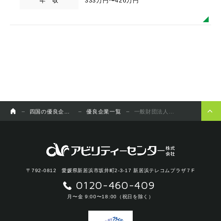
年 収
333万円〜426万円
四国の優良企業チャンネル
優良企業一覧
一般財団法人阪大微生物病研究会
〒792-0812 愛媛県新居浜市坂井町2-3-17 新居浜テレコムプラザ７F
0120-460-409
月〜金 9:00〜18:00（祝日を除く）