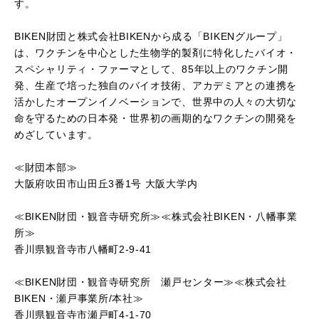
す。
BIKEN財団と株式会社BIKENから成る「BIKENグループ」
は、ワクチンを中心とした生物学的製剤に特化したバイオ・
スペシャリティ・ファーマとして、85年以上のワクチン開
発、生産で培った独自のバイオ技術、アカデミアとの連携を
活かしたオープンイノベーションで、世界中の人々の大切な
命を守るための日本発・世界初の画期的なワクチンの開発を
めざしています。
≪財団本部≫
大阪府吹田市山田丘3番1号 大阪大学内
≪BIKEN財団・観音寺研究所≫≪株式会社BIKEN・八幡事業
所≫
香川県観音寺市八幡町2-9-41
≪BIKEN財団・観音寺研究所 瀬戸センター≫≪株式会社
BIKEN・瀬戸事業所/本社≫
香川県観音寺市瀬戸町4-1-70