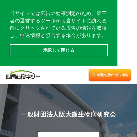
当サイトでは広告の効果測定のため、第三
転職相談会／イベント
者の運営するツールから当サイトに訪れる
前にクリックされている広告の情報を取得
転職支援サービスに申し込む
し、申込情報と照合する場合があります。
愛媛
愛媛
承認して閉じる
四国優良企業チャンネル
(中予・南予)
(東予)
※1
※2
転職支援サービス紹介
転職支援サービス申込
香川
高知
徳島
会社案内
サイトマップ
一般財団法人阪大微生物病研究会