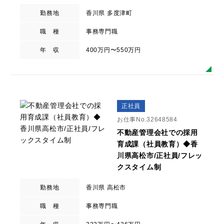
勤務地
香川県 多度津町
職 種
事務専門職
年 収
400万円〜550万円
正社員
お仕事No.32648584
不動産管理会社での採用
育成課（社員教育）◆香
川県高松市/正社員/フレッ
クスタイム制
勤務地
香川県 高松市
職 種
事務専門職