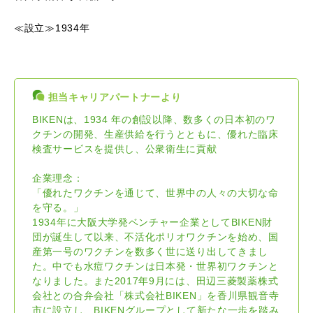
≪設立≫1934年
担当キャリアパートナーより
BIKENは、1934 年の創設以降、数多くの日本初のワ
クチンの開発、生産供給を行うとともに、優れた臨床
検査サービスを提供し、公衆衛生に貢献
企業理念：
「優れたワクチンを通じて、世界中の人々の大切な命
を守る。」
1934年に大阪大学発ベンチャー企業としてBIKEN財
団が誕生して以来、不活化ポリオワクチンを始め、国
産第一号のワクチンを数多く世に送り出してきまし
た。中でも水痘ワクチンは日本発・世界初ワクチンと
なりました。また2017年9月には、田辺三菱製薬株式
会社との合弁会社「株式会社BIKEN」を香川県観音寺
市に設立し、BIKENグループとして新たな一歩を踏み