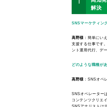
解決
SNSマーケティ
高野様
：簡単にい
支援する仕事です
ント運用代行、デ
どのような職種が
高野様
：SNSオペ
SNSオペレーター
コンテンツクリエ
SNSアナリストは