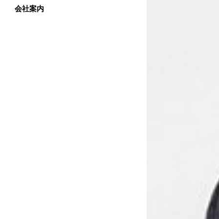
愛媛 (中予・
会社案内
個別面談の方法
徳島
愛媛 (東予
香川
高知
徳島