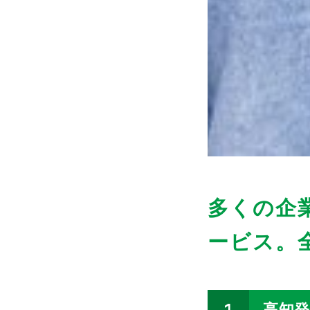
多くの企
ービス。
高知発