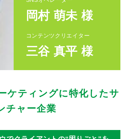
SNSオペレーター
岡村 萌未 様
コンテンツクリエイター
三谷 真平 様
マーケティングに特化したサ
ンチャー企業
ウでクライアントの“困りごと”を