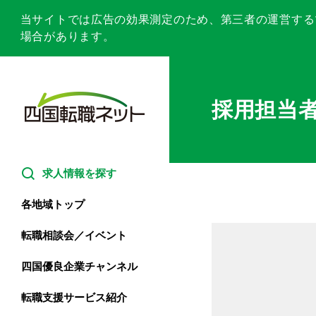
当サイトでは広告の効果測定のため、第三者の運営する
場合があります。
採用担当
求人情報を探す
愛媛（中予・南予）
各地域トップ
愛媛（東予）
転職相談会／イベント
転職支援サービスとは
四国優良企業チャンネル
香川
転職支援サービス紹介
転職の流れ
高知