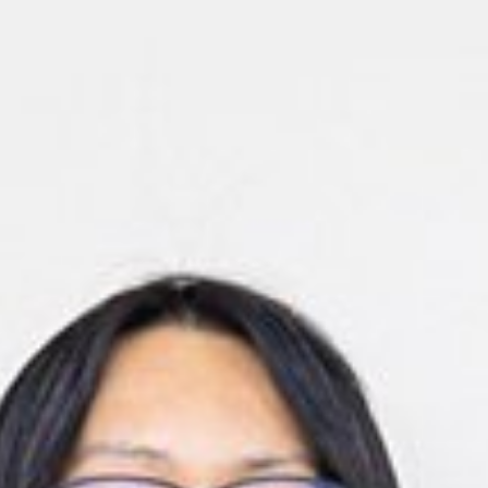
南予)
※2
)