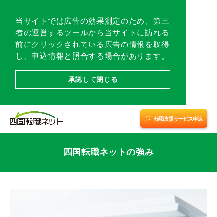
総合トップ
当サイトでは広告の効果測定のため、第三
者の運営するツールから当サイトに訪れる
各地域トップ
前にクリックされている広告の情報を取得
し、申込情報と照合する場合があります。
転職相談会／イベント
承認して閉じる
転職支援サービスに申し込む
愛媛
愛媛
転職支援サービス申込
四国優良企業チャンネル
(中予・南予)
(東予)
※1
※2
四国転職ネットの強み
転職支援サービス紹介
香川
高知
徳島
会社案内
サイトマップ