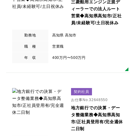
三菱舶用エンジン正規デ
ィーラーでの法人ルート
営業◆高知県高知市/正社
員/未経験可/土日祝休み
勤務地
高知県 高知市
職 種
営業職
年 収
400万円〜500万円
契約社員
お仕事No.32648550
地方銀行での決算・デー
タ整備業務◆高知県高知
市/正社員登用有/完全週休
二日制